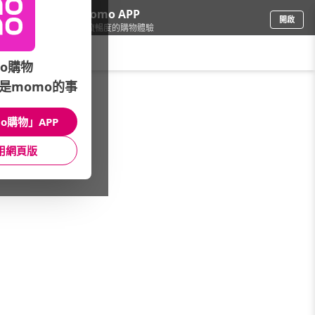
下載momo APP
開啟
給你3倍流暢度的購物體驗
請輸入搜尋關鍵字
o購物
是momo的事
男時尚
/
機能鞋服
/
Snow Peak
o購物」APP
館長推薦
月銷量
新上市
價格
評價
用網頁版
很抱歉，沒有篩選到符合條件的商品
您可以調整篩選條件試試看