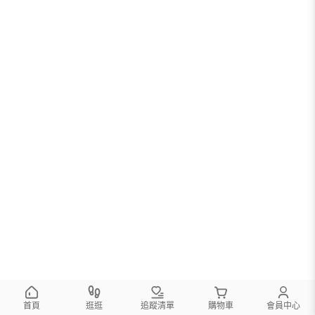
首頁
逛逛
追蹤清單
購物車
會員中心