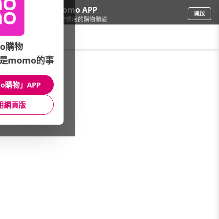
下載momo APP
開啟
給你3倍流暢度的購物體驗
請輸入搜尋關鍵字
o購物
是momo的事
男時尚
/
男包
/
後背包
o購物」APP
館長推薦
月銷量
新上市
價格
評價
用網頁版
很抱歉，沒有篩選到符合條件的商品
您可以調整篩選條件試試看