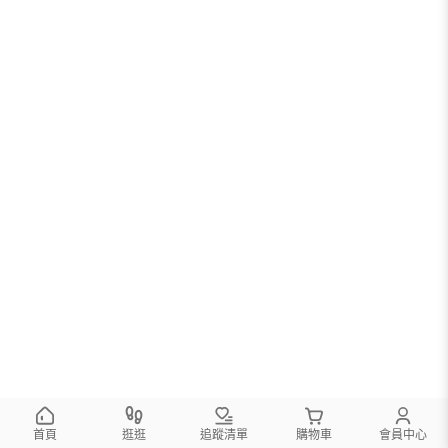
首頁
逛逛
追蹤清單
購物車
會員中心