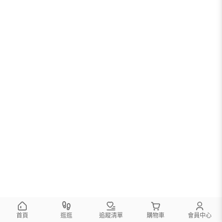
首頁
逛逛
追蹤清單
購物車
會員中心