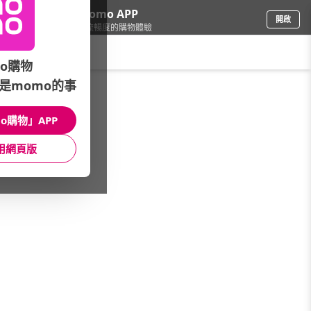
下載momo APP
開啟
給你3倍流暢度的購物體驗
請輸入搜尋關鍵字
o購物
是momo的事
修繕園藝
/
花束園藝
/
花盆器皿
/
種植箱
o購物」APP
館長推薦
月銷量
新上市
價格
評價
用網頁版
很抱歉，沒有篩選到符合條件的商品
您可以調整篩選條件試試看