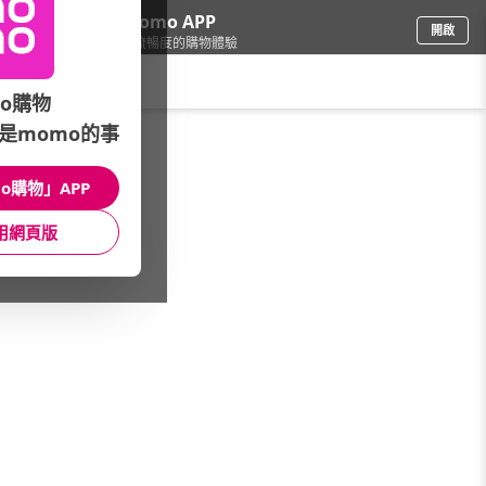
下載momo APP
開啟
給你3倍流暢度的購物體驗
請輸入搜尋關鍵字
o購物
是momo的事
修繕園藝
/
花束園藝
/
品牌總覽
/
metabo 美達寶
o購物」APP
館長推薦
月銷量
新上市
價格
評價
用網頁版
很抱歉，沒有篩選到符合條件的商品
您可以調整篩選條件試試看