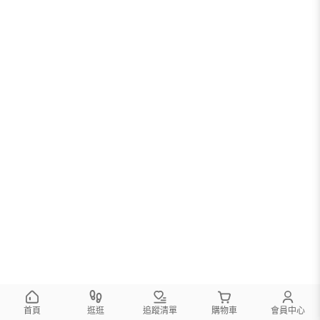
首頁
逛逛
追蹤清單
購物車
會員中心