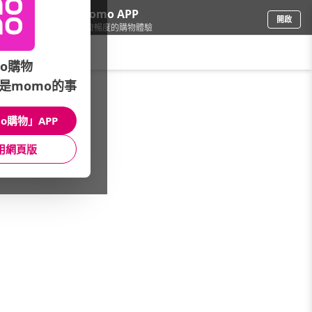
下載momo APP
開啟
給你3倍流暢度的購物體驗
請輸入搜尋關鍵字
o購物
是momo的事
修繕園藝
/
居安防護
/
居安防護品牌
/
YODA
o購物」APP
館長推薦
月銷量
新上市
價格
評價
用網頁版
很抱歉，沒有篩選到符合條件的商品
您可以調整篩選條件試試看