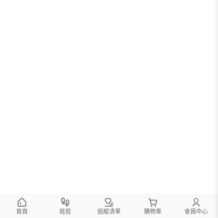
首頁
逛逛
追蹤清單
購物車
會員中心