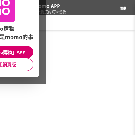
下載momo APP
開啟
給你3倍流暢度的購物體驗
請輸入搜尋關鍵字
o購物
是momo的事
修繕園藝
/
電動工具
/
引擎馬達工具
/
空壓機
o購物」APP
館長推薦
月銷量
新上市
價格
評價
用網頁版
很抱歉，沒有篩選到符合條件的商品
您可以調整篩選條件試試看