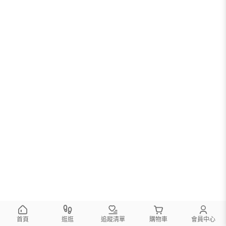
首頁
逛逛
追蹤清單
購物車
會員中心