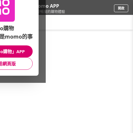
下載momo APP
開啟
給你3倍流暢度的購物體驗
請輸入搜尋關鍵字
o購物
是momo的事
文具樂器
/
樂器
/
打擊樂器
/
空靈鼓
o購物」APP
館長推薦
月銷量
新上市
價格
評價
用網頁版
很抱歉，沒有篩選到符合條件的商品
您可以調整篩選條件試試看