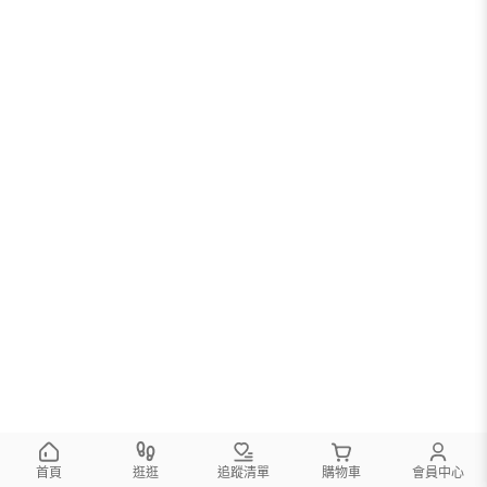
首頁
逛逛
追蹤清單
購物車
會員中心