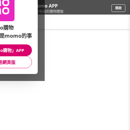
下載momo APP
開啟
給你3倍流暢度的購物體驗
請輸入搜尋關鍵字
o購物
是momo的事
文具樂器
/
辦公用品
/
留言板/佈告欄
/
粉筆
o購物」APP
館長推薦
月銷量
新上市
價格
評價
用網頁版
很抱歉，沒有篩選到符合條件的商品
您可以調整篩選條件試試看