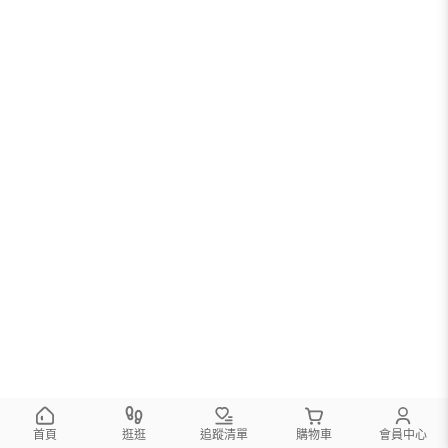
首頁
逛逛
追蹤清單
購物車
會員中心