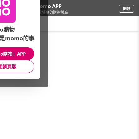
下載momo APP
開啟
給你3倍流暢度的購物體驗
請輸入搜尋關鍵字
o購物
是momo的事
文具樂器
/
辦公用品
/
留言板/佈告欄
/
留言板
o購物」APP
館長推薦
月銷量
新上市
價格
評價
用網頁版
很抱歉，沒有篩選到符合條件的商品
您可以調整篩選條件試試看