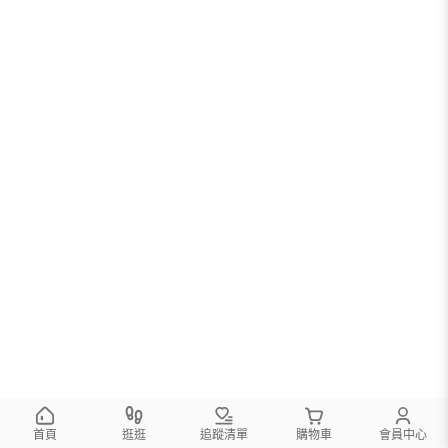
首頁
逛逛
追蹤清單
購物車
會員中心