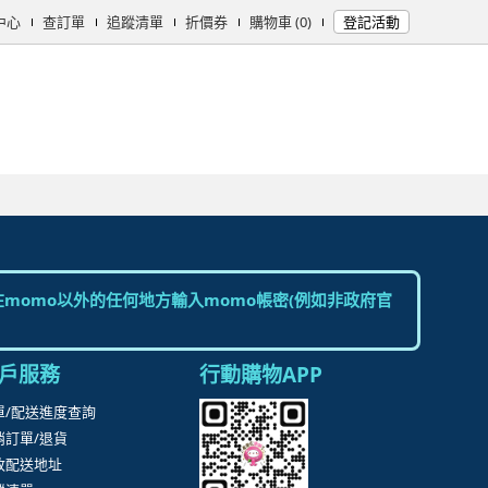
中心
查訂單
追蹤清單
折價券
購物車 (0)
登記活動
女時尚
男時尚
精品/飾品
彩妝保養
個人清潔
日用/紙品
母