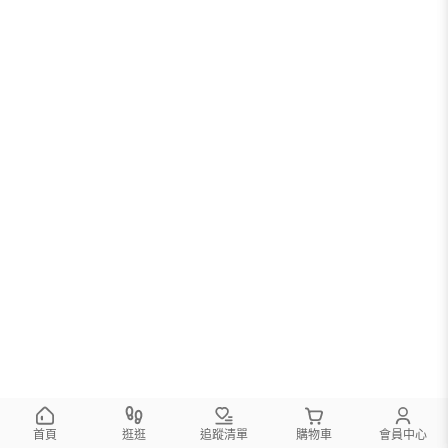
首頁
逛逛
追蹤清單
購物車
會員中心