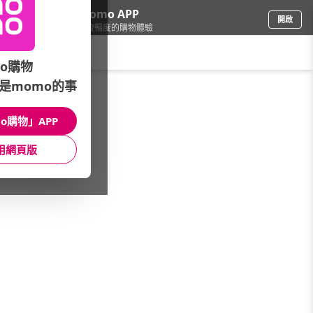
下載momo APP
開啟
給你3倍流暢度的購物體驗
請輸入搜尋關鍵字
o購物
是momo的事
傢飾寢具
/
擺飾/壁飾
/
聖誕裝飾掛飾
o購物」APP
館長推薦
月銷量
新上市
價格
評價
用網頁版
很抱歉，沒有篩選到符合條件的商品
您可以調整篩選條件試試看