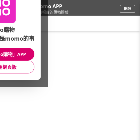
下載momo APP
開啟
給你3倍流暢度的購物體驗
請輸入搜尋關鍵字
o購物
是momo的事
傢飾寢具
/
地墊/地毯/拖鞋
o購物」APP
本館精選商品
用網頁版
館長推薦
月銷量
新上市
價格
評價
很抱歉，沒有篩選到符合條件的商品