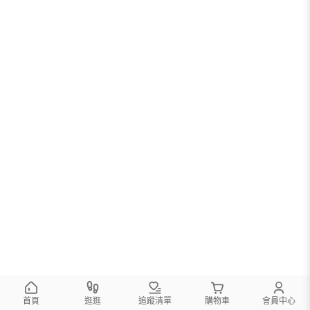
您可以調整篩選條件試試看
首頁
逛逛
追蹤清單
購物車
會員中心