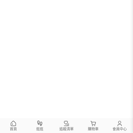
首頁
逛逛
追蹤清單
購物車
會員中心