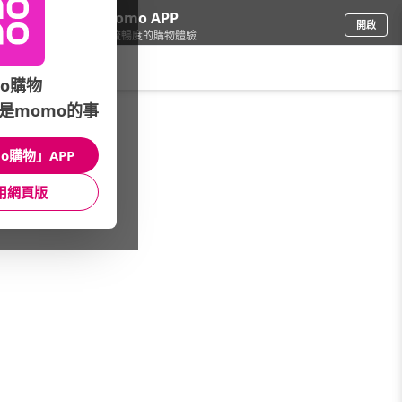
下載momo APP
開啟
給你3倍流暢度的購物體驗
請輸入搜尋關鍵字
o購物
是momo的事
傢飾寢具
/
窗簾/門簾
/
品牌總覽
/
NEXT
o購物」APP
館長推薦
月銷量
新上市
價格
評價
用網頁版
很抱歉，沒有篩選到符合條件的商品
您可以調整篩選條件試試看