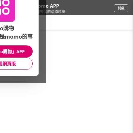
下載momo APP
開啟
給你3倍流暢度的購物體驗
請輸入搜尋關鍵字
o購物
是momo的事
寵物
/
狗罐頭/鮮食
/
犬貓通用
o購物」APP
館長推薦
月銷量
新上市
價格
評價
用網頁版
很抱歉，沒有篩選到符合條件的商品
您可以調整篩選條件試試看