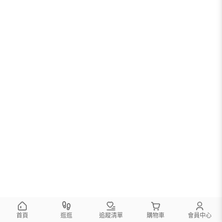
首頁
逛逛
追蹤清單
購物車
會員中心