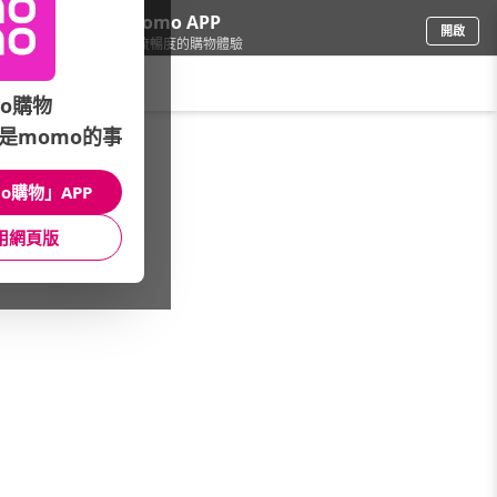
下載momo APP
開啟
給你3倍流暢度的購物體驗
請輸入搜尋關鍵字
o購物
是momo的事
寵物
/
寵物美容/外出用品
/
眼部/耳道清潔護理
/
淚痕護理
o購物」APP
館長推薦
月銷量
新上市
價格
評價
用網頁版
很抱歉，沒有篩選到符合條件的商品
您可以調整篩選條件試試看