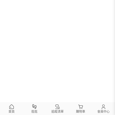
首頁
逛逛
追蹤清單
購物車
會員中心