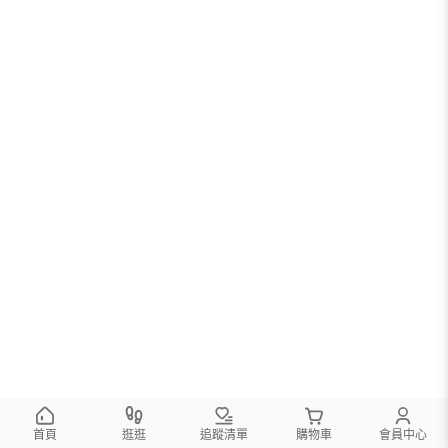
首頁
逛逛
追蹤清單
購物車
會員中心