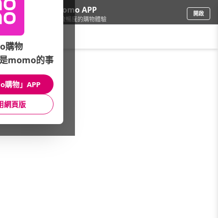
下載momo APP
開啟
給你3倍流暢度的購物體驗
請輸入搜尋關鍵字
o購物
是momo的事
寵物
/
水族/小動物
/
魚缸清潔
/
零配件
o購物」APP
館長推薦
月銷量
新上市
價格
評價
用網頁版
很抱歉，沒有篩選到符合條件的商品
您可以調整篩選條件試試看