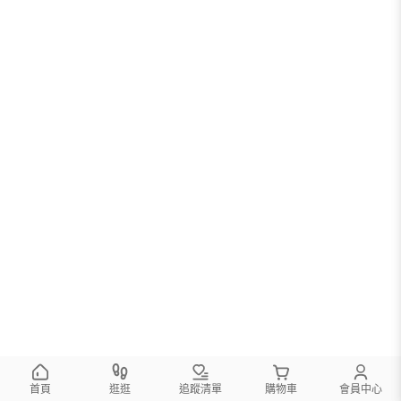
首頁
逛逛
追蹤清單
購物車
會員中心