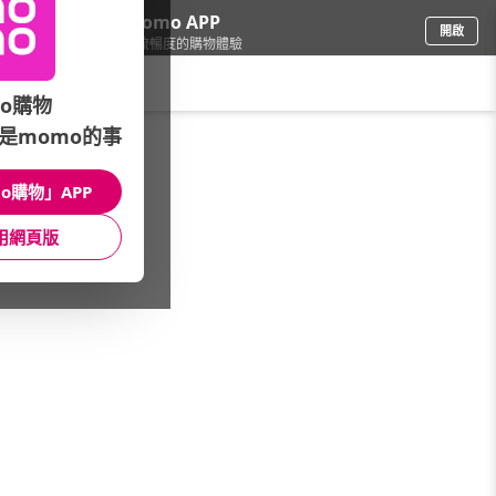
下載momo APP
開啟
給你3倍流暢度的購物體驗
請輸入搜尋關鍵字
o購物
是momo的事
個人清潔
/
男士清潔
/
精選品牌
/
MEN's Biore
o購物」APP
館長推薦
月銷量
新上市
價格
評價
用網頁版
很抱歉，沒有篩選到符合條件的商品
您可以調整篩選條件試試看