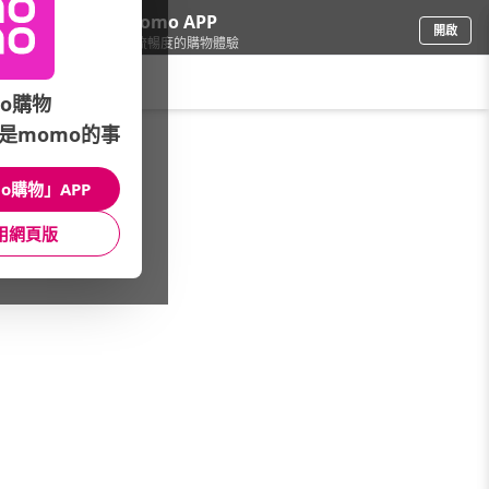
下載momo APP
開啟
給你3倍流暢度的購物體驗
請輸入搜尋關鍵字
o購物
是momo的事
生鮮
/
冷凍食品
/
品牌推薦
/
超秦肉品
o購物」APP
館長推薦
月銷量
新上市
價格
評價
用網頁版
很抱歉，沒有篩選到符合條件的商品
您可以調整篩選條件試試看