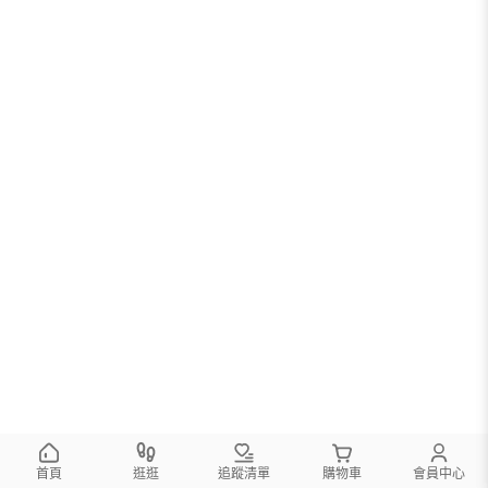
首頁
逛逛
追蹤清單
購物車
會員中心