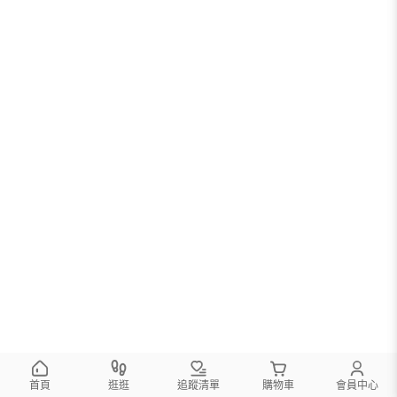
首頁
逛逛
追蹤清單
購物車
會員中心