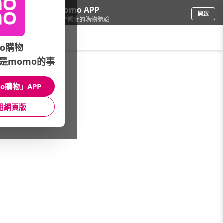
下載momo APP
開啟
給你3倍流暢度的購物體驗
請輸入搜尋關鍵字
o購物
是momo的事
電腦/組件
/
DIY規格自由選-微星-AMD
/
機殼 CASE
o購物」APP
館長推薦
月銷量
新上市
價格
評價
用網頁版
很抱歉，沒有篩選到符合條件的商品
您可以調整篩選條件試試看