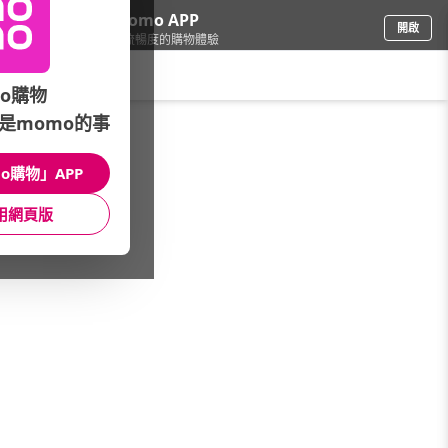
下載momo APP
開啟
給你3倍流暢度的購物體驗
請輸入搜尋關鍵字
o購物
是momo的事
電腦/組件
/
DIY規格自由選-技嘉-Intel
/
CPU散熱器
o購物」APP
館長推薦
月銷量
新上市
價格
評價
用網頁版
很抱歉，沒有篩選到符合條件的商品
您可以調整篩選條件試試看