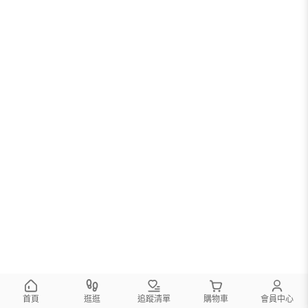
首頁
逛逛
追蹤清單
購物車
會員中心