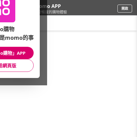
下載momo APP
開啟
給你3倍流暢度的購物體驗
請輸入搜尋關鍵字
o購物
是momo的事
電腦/組件
/
組裝電腦配件
o購物」APP
本館精選商品
用網頁版
館長推薦
月銷量
新上市
價格
評價
很抱歉，沒有篩選到符合條件的商品