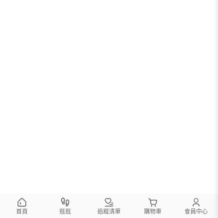
您可以調整篩選條件試試看
首頁
逛逛
追蹤清單
購物車
會員中心