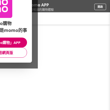
下載momo APP
開啟
給你3倍流暢度的購物體驗
請輸入搜尋關鍵字
o購物
是momo的事
電腦/組件
/
電競筆記型電腦
o購物」APP
本館精選商品
用網頁版
館長推薦
月銷量
新上市
價格
評價
很抱歉，沒有篩選到符合條件的商品