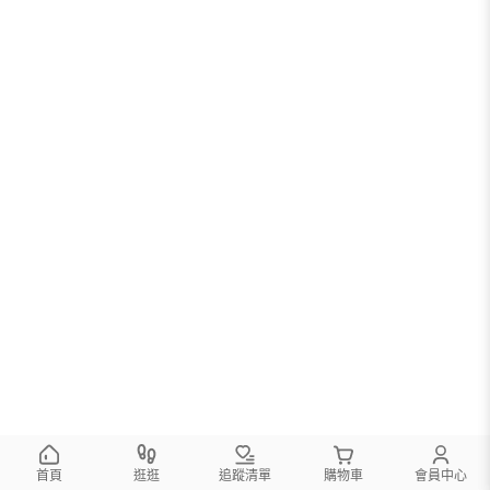
您可以調整篩選條件試試看
首頁
逛逛
追蹤清單
購物車
會員中心