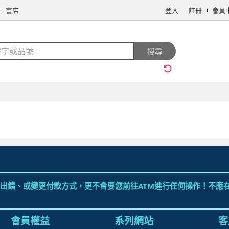
書店
登入
註冊
會員
搜全站商品
搜尋
手機/相機
電腦/組件
3C週邊
保健/醫療
食品/飲料
生鮮