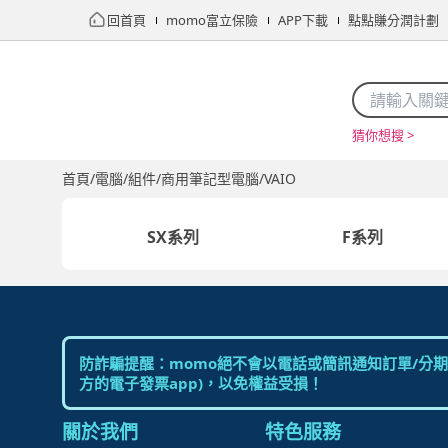
回首頁
momo富立保險
APP下載
點點賺分潤計劃
猜你想搜 >
首頁
限時搶購
直播
mo店+
看看買
家電
電玩
首頁
/
電腦/組件
/
商用筆記型電腦
/
VAIO
SX系列
F系列