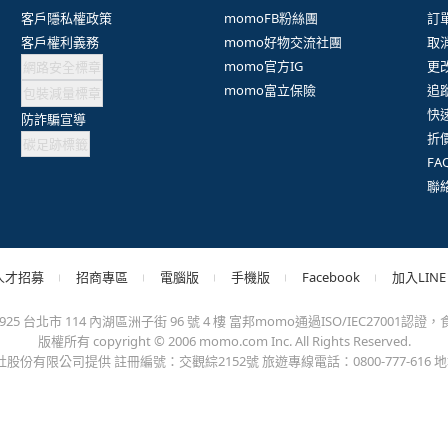
抱歉，沒有篩選到符合條件的商品，您可以調整篩選條件試試看
出錯、或變更付款方式，更不會要您前往ATM進行任何操作！不應在
會員權益
系列網站
客
客戶隱私權政策
momoFB粉絲團
訂
客戶權利義務
momo好物交流社團
取
網路安全標章
momo官方IG
更
包裝減量標章
momo富立保險
追
防詐騙宣導
快