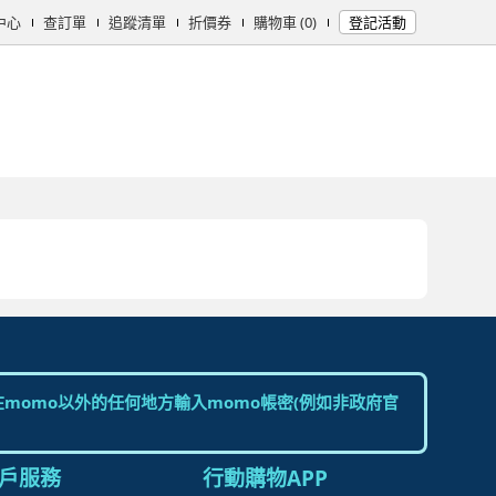
中心
查訂單
追蹤清單
折價券
購物車 (0)
登記活動
女時尚
男時尚
精品/飾品
彩妝保養
個人清潔
日用/紙品
母