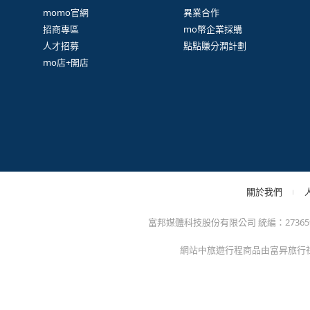
很
防詐騙提醒：momo絕不會以電話或簡訊通知訂單/分期
方的電子發票app)，以免權益受損！
關於我們
特色服務
momo官網
異業合作
招商專區
mo幣企業採購
人才招募
點點賺分潤計劃
mo店+開店