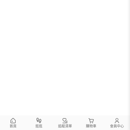
首頁
逛逛
追蹤清單
購物車
會員中心