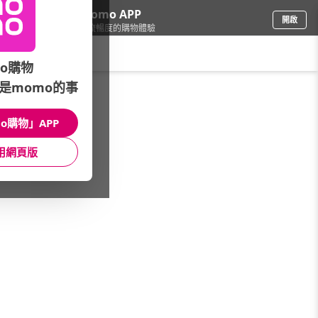
下載momo APP
開啟
給你3倍流暢度的購物體驗
請輸入搜尋關鍵字
o購物
是momo的事
3C週邊
/
鏡頭濾鏡
/
ZEISS蔡司↘精選濾鏡清潔用品
o購物」APP
館長推薦
月銷量
新上市
價格
評價
用網頁版
很抱歉，沒有篩選到符合條件的商品
您可以調整篩選條件試試看