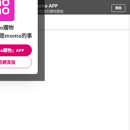
下載momo APP
開啟
給你3倍流暢度的購物體驗
請輸入搜尋關鍵字
o購物
是momo的事
車
/
機車用品
/
機車收納
/
車廂收納
o購物」APP
館長推薦
月銷量
新上市
價格
評價
用網頁版
很抱歉，沒有篩選到符合條件的商品
您可以調整篩選條件試試看