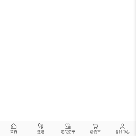
首頁
逛逛
追蹤清單
購物車
會員中心