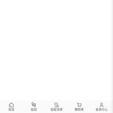
首頁
逛逛
追蹤清單
購物車
會員中心