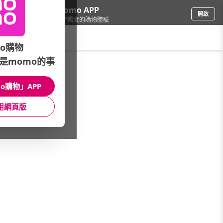
下載momo APP
開啟
給你3倍流暢度的購物體驗
請輸入搜尋關鍵字
o購物
是momo的事
車
/
汽車百貨
/
清潔打蠟用品
/
雨刷精
o購物」APP
館長推薦
月銷量
新上市
價格
評價
用網頁版
很抱歉，沒有篩選到符合條件的商品
您可以調整篩選條件試試看