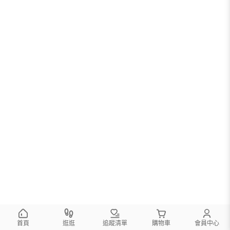
首頁
逛逛
追蹤清單
購物車
會員中心