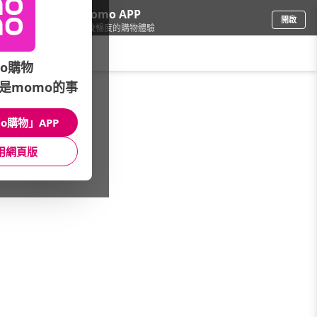
下載momo APP
開啟
給你3倍流暢度的購物體驗
請輸入搜尋關鍵字
o購物
是momo的事
車
/
汽車百貨
/
清潔品牌總覽
/
CUMIC 庫克
o購物」APP
館長推薦
月銷量
新上市
價格
評價
用網頁版
很抱歉，沒有篩選到符合條件的商品
您可以調整篩選條件試試看