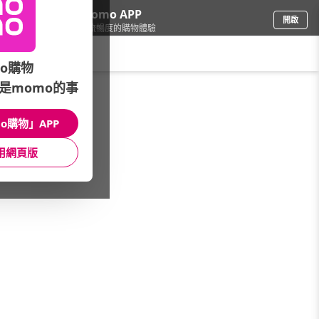
下載momo APP
開啟
給你3倍流暢度的購物體驗
請輸入搜尋關鍵字
o購物
是momo的事
車
/
汽車百貨
/
配件品牌總覽
/
良匠工具
o購物」APP
館長推薦
月銷量
新上市
價格
評價
用網頁版
很抱歉，沒有篩選到符合條件的商品
您可以調整篩選條件試試看