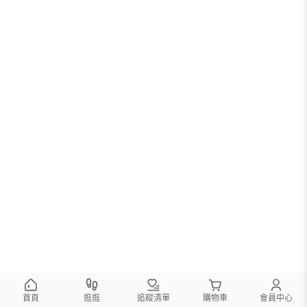
首頁
逛逛
追蹤清單
購物車
會員中心