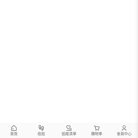
首頁
逛逛
追蹤清單
購物車
會員中心