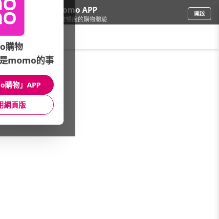
下載momo APP
開啟
給你3倍流暢度的購物體驗
請輸入搜尋關鍵字
o購物
是momo的事
圖書影音
/
攝影
/
攝影家傳記
o購物」APP
館長推薦
月銷量
新上市
價格
評價
用網頁版
很抱歉，沒有篩選到符合條件的商品
您可以調整篩選條件試試看