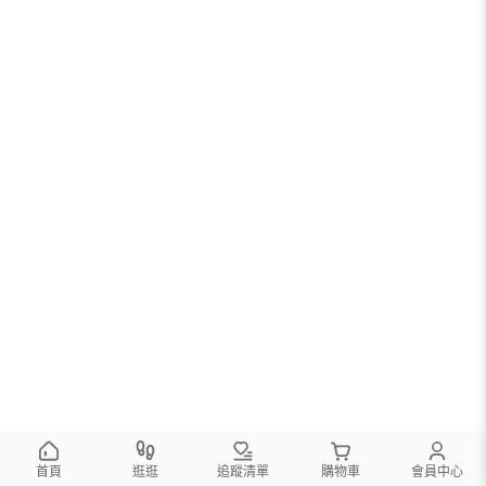
首頁
逛逛
追蹤清單
購物車
會員中心