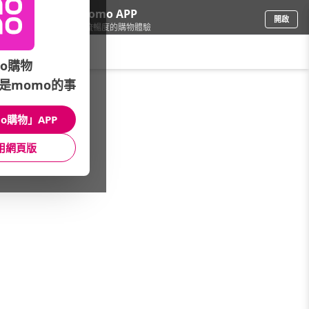
下載momo APP
開啟
給你3倍流暢度的購物體驗
請輸入搜尋關鍵字
o購物
是momo的事
圖書影音
/
生活風格
/
運動/戶外
/
武術拳術
o購物」APP
館長推薦
月銷量
新上市
價格
評價
用網頁版
很抱歉，沒有篩選到符合條件的商品
您可以調整篩選條件試試看