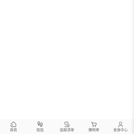
首頁
逛逛
追蹤清單
購物車
會員中心