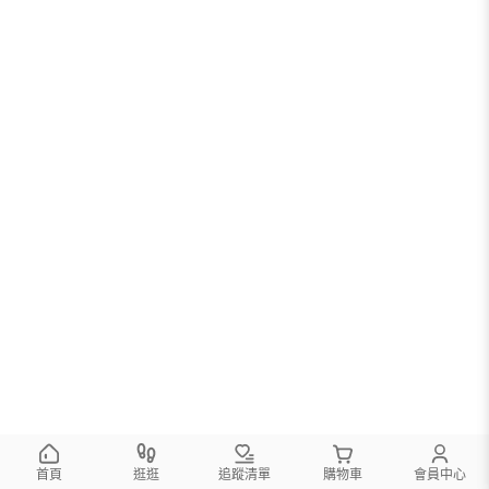
首頁
逛逛
追蹤清單
購物車
會員中心