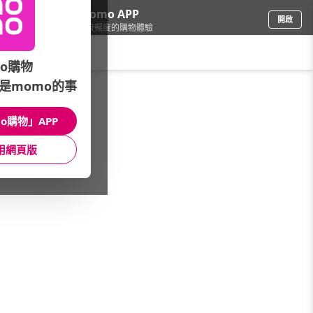
下載momo APP
開啟
給你3倍流暢度的購物體驗
請輸入搜尋關鍵字
o購物
是momo的事
圖書影音
/
生活風格
/
手作
/
雜貨其他
o購物」APP
館長推薦
月銷量
新上市
價格
評價
用網頁版
很抱歉，沒有篩選到符合條件的商品
您可以調整篩選條件試試看