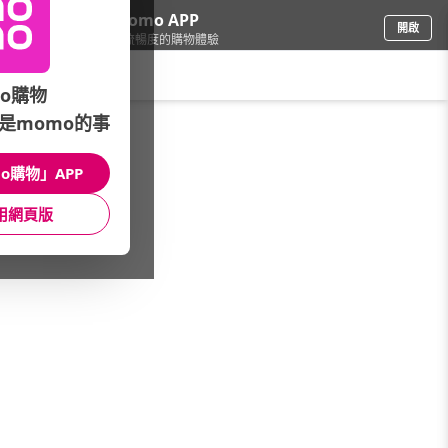
下載momo APP
開啟
給你3倍流暢度的購物體驗
請輸入搜尋關鍵字
o購物
是momo的事
圖書影音
/
商業理財
/
職場溝通/企劃
/
求職履歷
o購物」APP
館長推薦
月銷量
新上市
價格
評價
用網頁版
很抱歉，沒有篩選到符合條件的商品
您可以調整篩選條件試試看