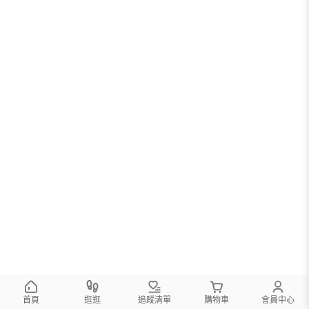
首頁
逛逛
追蹤清單
購物車
會員中心