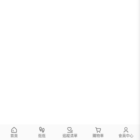
首頁
逛逛
追蹤清單
購物車
會員中心