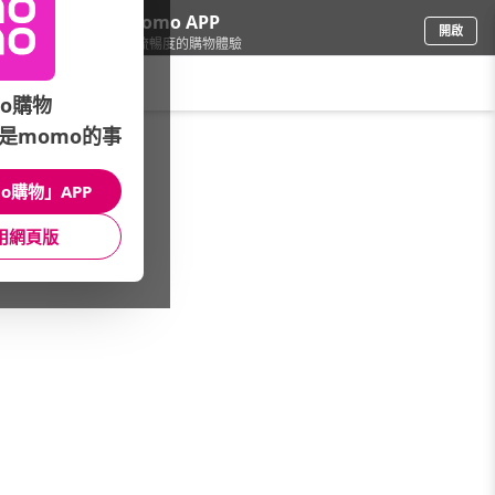
下載momo APP
開啟
給你3倍流暢度的購物體驗
請輸入搜尋關鍵字
o購物
是momo的事
圖書影音
/
醫療保健
/
常見疾病
/
疾病
o購物」APP
館長推薦
月銷量
新上市
價格
評價
用網頁版
很抱歉，沒有篩選到符合條件的商品
您可以調整篩選條件試試看