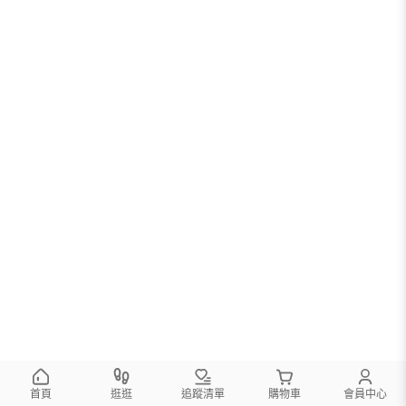
首頁
逛逛
追蹤清單
購物車
會員中心