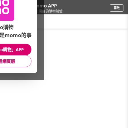
下載momo APP
開啟
給你3倍流暢度的購物體驗
請輸入搜尋關鍵字
o購物
是momo的事
圖書影音
/
親子教養
/
活動專區
/
◇阿德勒式正向教養
o購物」APP
館長推薦
月銷量
新上市
價格
評價
用網頁版
很抱歉，沒有篩選到符合條件的商品
您可以調整篩選條件試試看