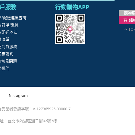
購物
結
TO
。
momo以外的任何地方輸入momo帳密(例如非政府官
戶服務
行動購物APP
單/配送進度查詢
消訂單/退貨
改配送地址
蹤清單