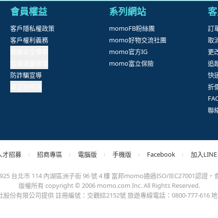
抱歉，沒有篩選到符合條件的商品，您可以調整篩選條件試試看
出錯、或變更付款方式，更不會要您前往ATM進行任何操作！不應在
會員權益
系列網站
客
客戶隱私權政策
momoFB粉絲團
訂
客戶權利義務
momo好物交流社團
取
網路安全標章
momo官方IG
更
包裝減量標章
momo富立保險
追