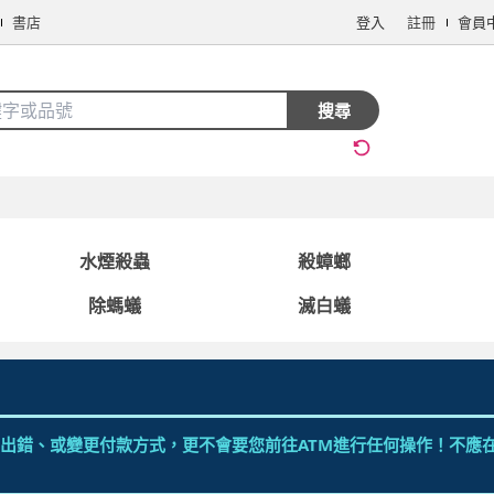
書店
登入
註冊
會員
搜全站商品
搜尋
手機/相機
電腦/組件
3C週邊
保健/醫療
食品/飲料
生鮮
水煙殺蟲
殺蟑螂
除螞蟻
滅白蟻