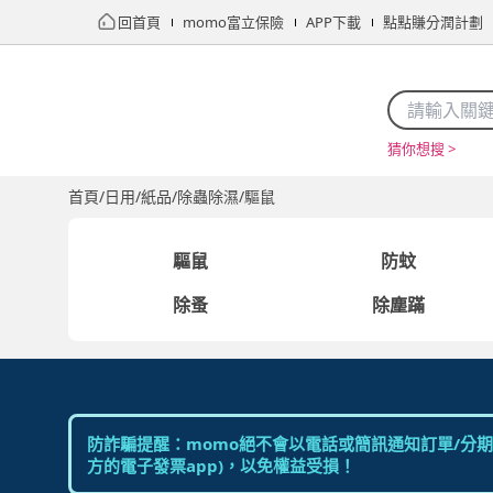
回首頁
momo富立保險
APP下載
點點賺分潤計劃
猜你想搜 >
首頁
限時搶購
直播
mo店+
看看買
家電
電玩
首頁
/
日用/紙品
/
除蟲除濕
/
驅鼠
驅鼠
防蚊
除蚤
除塵蹣