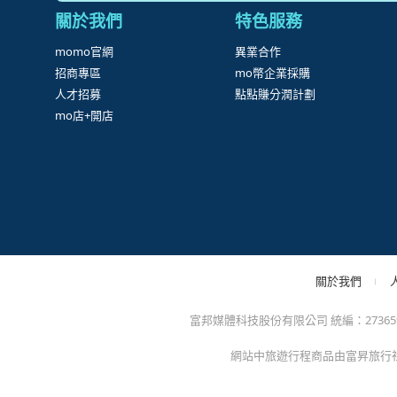
很
防詐騙提醒：momo絕不會以電話或簡訊通知訂單/分期
方的電子發票app)，以免權益受損！
關於我們
特色服務
momo官網
異業合作
招商專區
mo幣企業採購
人才招募
點點賺分潤計劃
mo店+開店