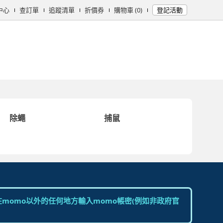
中心
查訂單
追蹤清單
折價券
購物車 (0)
登記活動
女時尚
男時尚
精品/飾品
彩妝保養
個人清潔
日用/紙品
母
除蠅
捕鼠