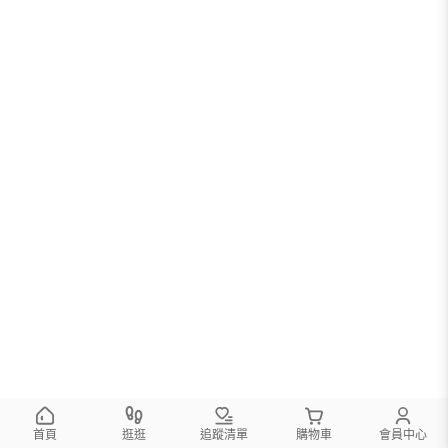
首頁
逛逛
追蹤清單
購物車
會員中心