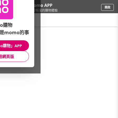
下載momo APP
開啟
給你3倍流暢度的購物體驗
請輸入搜尋關鍵字
o購物
是momo的事
精品/飾品
/
太陽眼鏡/眼鏡
/
男士墨鏡
o購物」APP
館長推薦
月銷量
新上市
價格
評價
用網頁版
很抱歉，沒有篩選到符合條件的商品
您可以調整篩選條件試試看