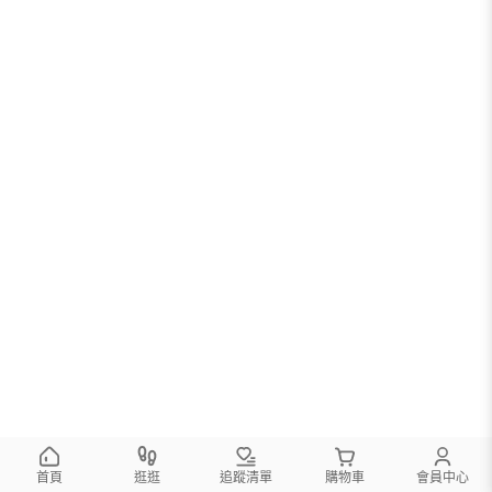
首頁
逛逛
追蹤清單
購物車
會員中心