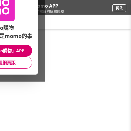
下載momo APP
開啟
給你3倍流暢度的購物體驗
請輸入搜尋關鍵字
o購物
是momo的事
精品/飾品
/
包類款式
/
旅行袋
o購物」APP
館長推薦
月銷量
新上市
價格
評價
用網頁版
很抱歉，沒有篩選到符合條件的商品
您可以調整篩選條件試試看