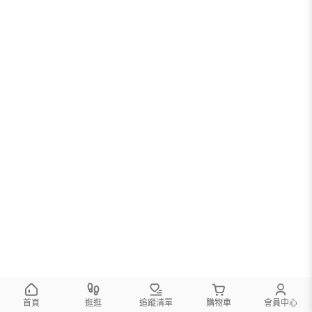
首頁
逛逛
追蹤清單
購物車
會員中心