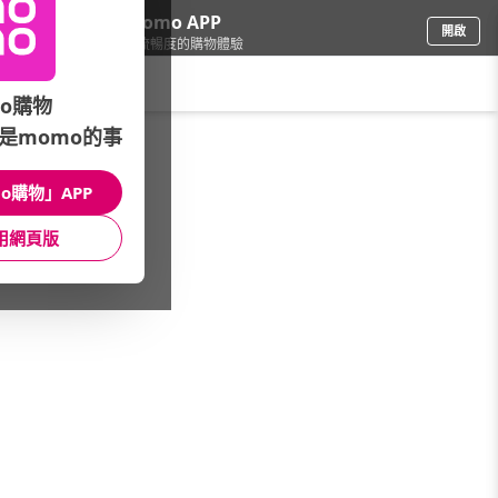
下載momo APP
開啟
給你3倍流暢度的購物體驗
請輸入搜尋關鍵字
o購物
是momo的事
精品/飾品
/
包類款式
/
化妝/盥洗包
o購物」APP
館長推薦
月銷量
新上市
價格
評價
用網頁版
很抱歉，沒有篩選到符合條件的商品
您可以調整篩選條件試試看