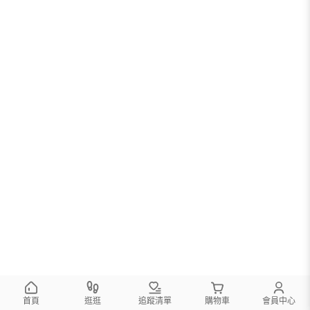
首頁
逛逛
追蹤清單
購物車
會員中心