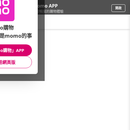
下載momo APP
開啟
給你3倍流暢度的購物體驗
請輸入搜尋關鍵字
o購物
是momo的事
精品/飾品
/
精品錶/瑞士錶
/
品牌總覽(A-Z)
/
WENGER 瑞士威戈
o購物」APP
館長推薦
月銷量
新上市
價格
評價
用網頁版
很抱歉，沒有篩選到符合條件的商品
您可以調整篩選條件試試看