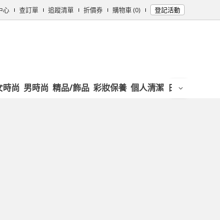
中心
查訂單
追蹤清單
折價券
購物車 (0)
登記活動
女時尚
男時尚
精品/飾品
彩妝保養
個人清潔
日用/紙品
母