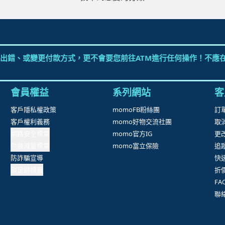
出錯、或變更付款方式，更不會要您前往ATM進行任何操作！不應在
會員權益
系列網站
客
客戶隱私權政策
momoFB粉絲團
訂
客戶權利義務
momo好物交流社團
取
網路安全標章
momo官方IG
更
包裝減量標章
momo富立保險
追
防詐騙宣導
快
碳足跡標籤
折
F
聯