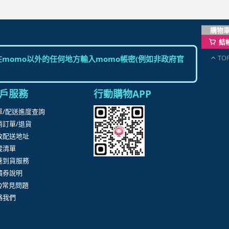
購物
結
TO
momo以外的任何地方輸入momo帳密(例如非政府官
戶服務
行動購物APP
單/配送進度查詢
消訂單/退貨
改配送地址
蹤清單
速到貨服務
價券說明
AQ常見問題
絡我們