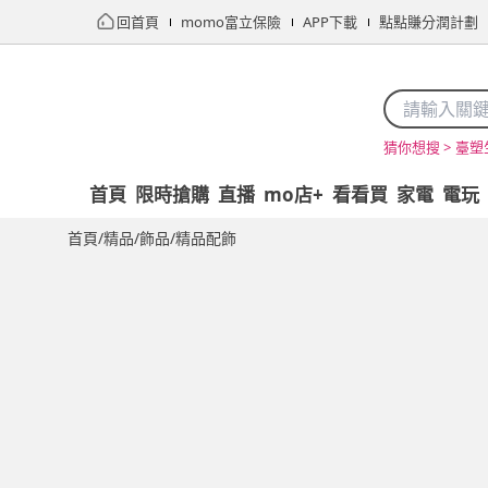
回首頁
momo富立保險
APP下載
點點賺分潤計劃
臺塑
猜你想搜 >
首頁
限時搶購
直播
mo店+
看看買
家電
電玩
首頁
/
精品/飾品
/
精品配飾