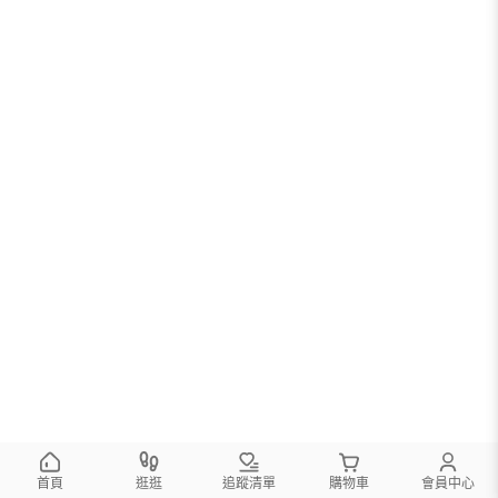
首頁
逛逛
追蹤清單
購物車
會員中心