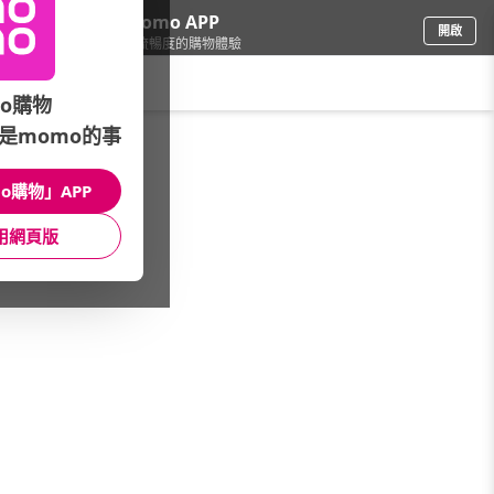
下載momo APP
開啟
給你3倍流暢度的購物體驗
請輸入搜尋關鍵字
o購物
是momo的事
精品/飾品
/
館長推薦
/
復古圓形墨鏡
o購物」APP
館長推薦
月銷量
新上市
價格
評價
用網頁版
很抱歉，沒有篩選到符合條件的商品
您可以調整篩選條件試試看