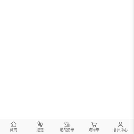
首頁
逛逛
追蹤清單
購物車
會員中心