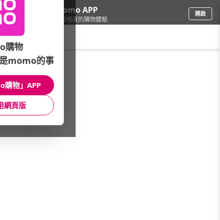
下載momo APP
開啟
給你3倍流暢度的購物體驗
請輸入搜尋關鍵字
o購物
是momo的事
精品/飾品
/
名牌太陽眼鏡
/
GUCCI
o購物」APP
館長推薦
月銷量
新上市
價格
評價
用網頁版
很抱歉，沒有篩選到符合條件的商品
您可以調整篩選條件試試看