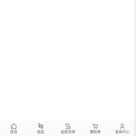
首頁
逛逛
追蹤清單
購物車
會員中心