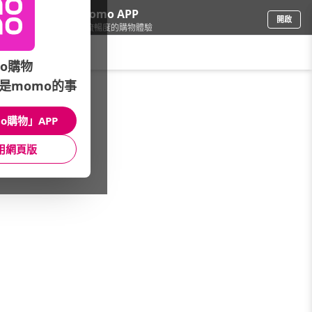
下載momo APP
開啟
給你3倍流暢度的購物體驗
請輸入搜尋關鍵字
o購物
是momo的事
精品/飾品
/
鑽石
/
項鍊
o購物」APP
館長推薦
月銷量
新上市
價格
評價
用網頁版
很抱歉，沒有篩選到符合條件的商品
您可以調整篩選條件試試看