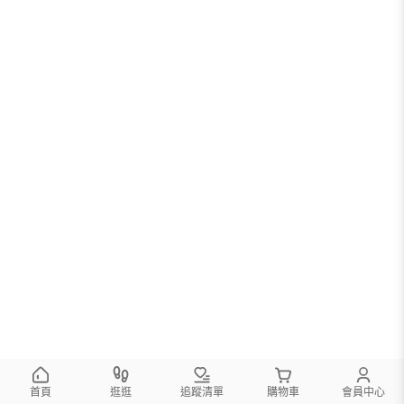
首頁
逛逛
追蹤清單
購物車
會員中心