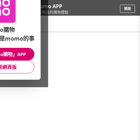
下載momo APP
開啟
給你3倍流暢度的購物體驗
請輸入搜尋關鍵字
o購物
是momo的事
精品/飾品
/
品牌總覽(A-Z)
/
ATeenPOP
o購物」APP
館長推薦
月銷量
新上市
價格
評價
用網頁版
很抱歉，沒有篩選到符合條件的商品
您可以調整篩選條件試試看