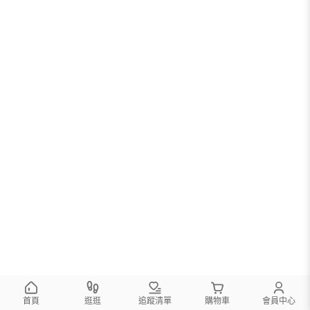
首頁
逛逛
追蹤清單
購物車
會員中心