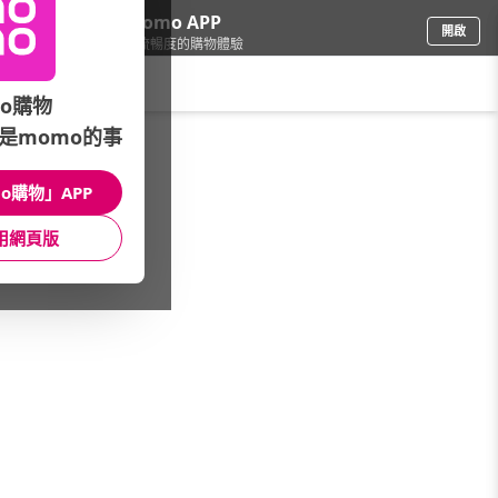
下載momo APP
開啟
給你3倍流暢度的購物體驗
請輸入搜尋關鍵字
o購物
是momo的事
精品/飾品
/
國際精品包
/
品牌總覽
/
Roger Vivier
o購物」APP
館長推薦
月銷量
新上市
價格
評價
用網頁版
很抱歉，沒有篩選到符合條件的商品
您可以調整篩選條件試試看