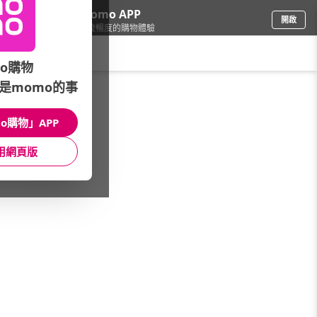
下載momo APP
開啟
給你3倍流暢度的購物體驗
請輸入搜尋關鍵字
o購物
是momo的事
精品/飾品
/
國際精品包
/
品牌總覽
/
ISSEY MIYAKE 三宅一生
o購物」APP
館長推薦
月銷量
新上市
價格
評價
用網頁版
很抱歉，沒有篩選到符合條件的商品
您可以調整篩選條件試試看