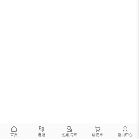
首頁
逛逛
追蹤清單
購物車
會員中心