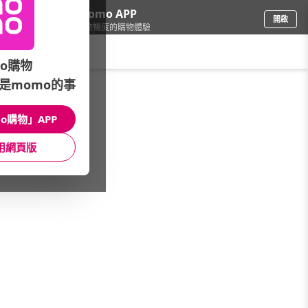
下載momo APP
開啟
給你3倍流暢度的購物體驗
請輸入搜尋關鍵字
o購物
是momo的事
最新精選活動
/
型錄超熱銷！
o購物」APP
本館精選商品
用網頁版
館長推薦
月銷量
新上市
價格
評價
很抱歉，沒有篩選到符合條件的商品