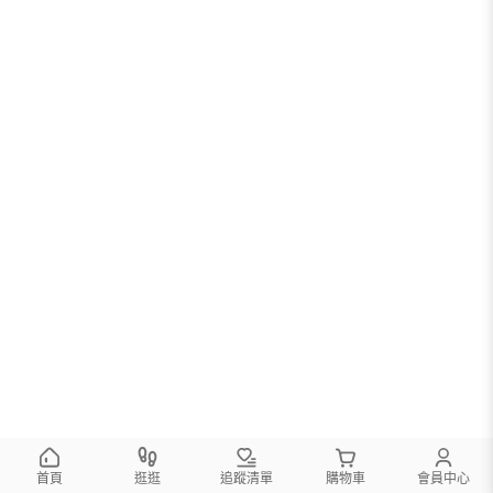
您可以調整篩選條件試試看
首頁
逛逛
追蹤清單
購物車
會員中心