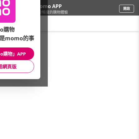
下載momo APP
開啟
給你3倍流暢度的購物體驗
請輸入搜尋關鍵字
o購物
是momo的事
褲子
/
長褲
o購物」APP
本館精選商品
用網頁版
館長推薦
月銷量
新上市
價格
評價
很抱歉，沒有篩選到符合條件的商品