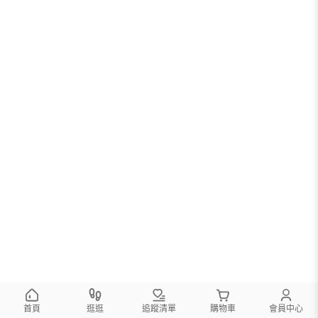
您可以調整篩選條件試試看
首頁
逛逛
追蹤清單
購物車
會員中心