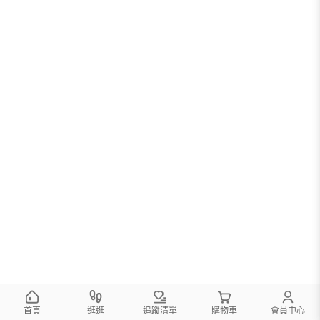
首頁
逛逛
追蹤清單
購物車
會員中心