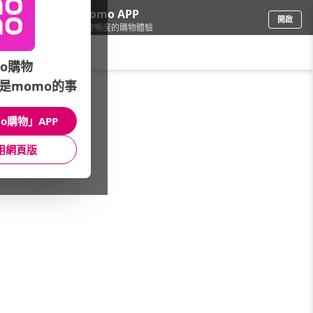
下載momo APP
開啟
給你3倍流暢度的購物體驗
請輸入搜尋關鍵字
o購物
是momo的事
家電
/
冰箱
/
品牌旗艦館
/
三菱
o購物」APP
館長推薦
月銷量
新上市
價格
評價
用網頁版
很抱歉，沒有篩選到符合條件的商品
您可以調整篩選條件試試看